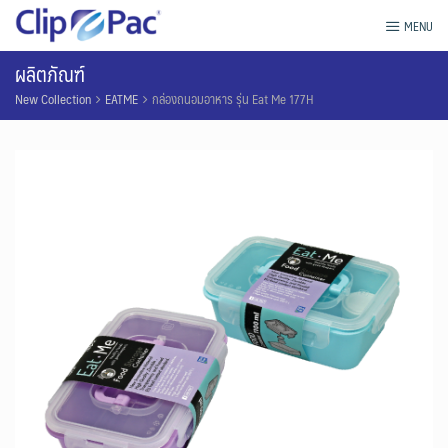
Skip
กล่องถนอมอาหาร Clip Pac
MENU
to
content
ผลิตภัณฑ์
New Collection
EATME
กล่องถนอมอาหาร รุ่น Eat Me 177H